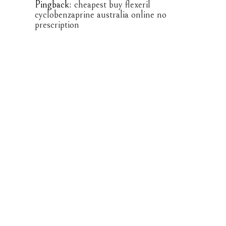
Pingback:
cheapest buy flexeril
cyclobenzaprine australia online no
prescription
Pingback:
buying gabapentin generic order
Pingback:
purchase fildena new york city
Pingback:
saturday delivery itraconazole cod
Pingback:
obecné kamagra rychlé dodání
Pingback:
kamagra pas de livraison x r
Comments are closed.